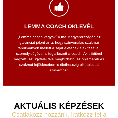
Jelentkezem
LEMMA COACH OKLEVÉL
oktatóanyagokat
„Lemma coach vagyok” a ma Magyarországán ez
Jelentkezz coach képzésünkre és használd az
garanciát jelent arra, hogy színvonalas szakmai
tanulmányok mellett a saját életének alakításával,
Jelentkezz a képzésre!
személyiségével is foglalkozott a coach. Aki „Editnél
végzett” az ügyfelei felé megbízható, az önismereti és
szakmai fejlődésében is élethosszig elkötelezett
szakember.
AKTUÁLIS KÉPZÉSEK
Csatlakozz hozzánk, iratkozz fel a