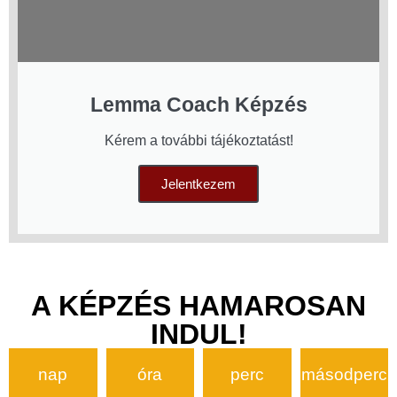
Lemma Coach Képzés
Kérem a további tájékoztatást!
Jelentkezem
A KÉPZÉS HAMAROSAN
INDUL!
nap
óra
perc
másodperc