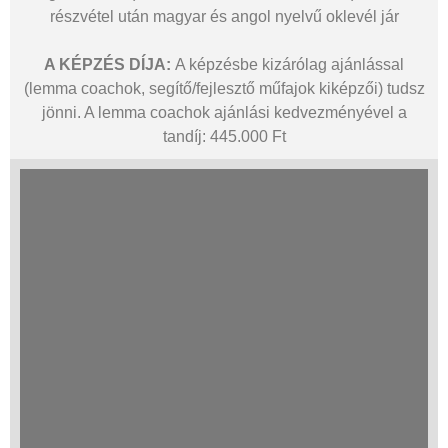
részvétel után magyar és angol nyelvű oklevél jár
A KÉPZÉS DÍJA:
A képzésbe kizárólag ajánlással
(lemma coachok, segítő/fejlesztő műfajok kiképzői) tudsz
jönni. A lemma coachok ajánlási kedvezményével a
tandíj: 445.000 Ft