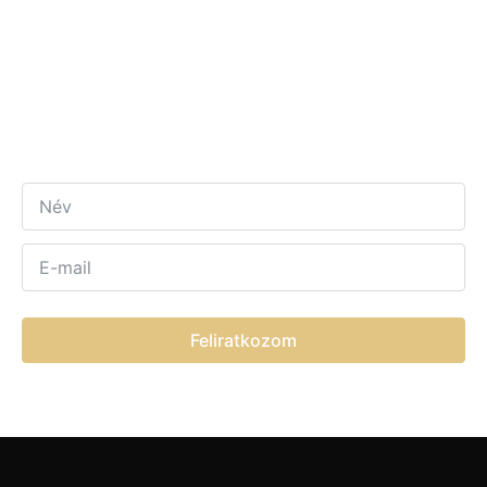
Érdekel a Coaching?
Iratkozz fel hírlevelünkre, hogy
mindig értesülhess
a legfrissebb coaching-hírekről!
Feliratkozom