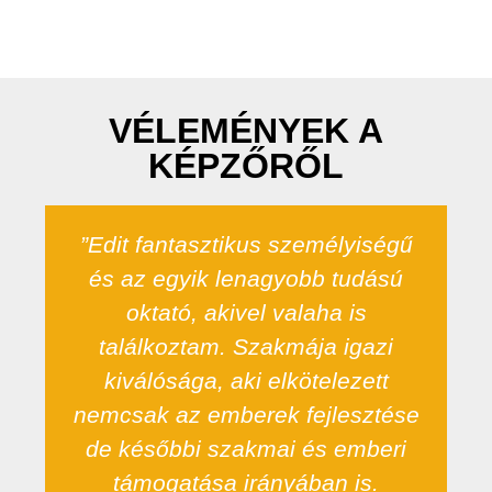
VÉLEMÉNYEK A
KÉPZŐRŐL
”Edit fantasztikus személyiségű
és az egyik lenagyobb tudású
oktató, akivel valaha is
találkoztam. Szakmája igazi
kiválósága, aki elkötelezett
nemcsak az emberek fejlesztése
de későbbi szakmai és emberi
támogatása irányában is.