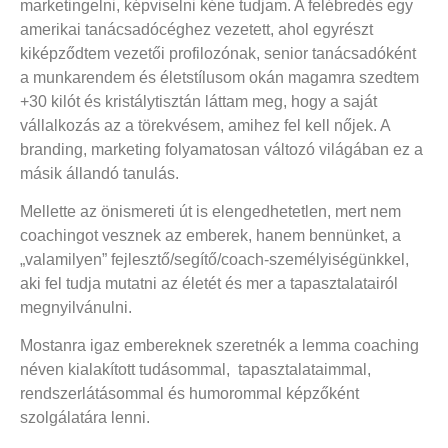
marketingelni, képviselni kéne tudjam. A felébredés egy
amerikai tanácsadócéghez vezetett, ahol egyrészt
kiképződtem vezetői profilozónak, senior tanácsadóként
a munkarendem és életstílusom okán magamra szedtem
+30 kilót és kristálytisztán láttam meg, hogy a saját
vállalkozás az a törekvésem, amihez fel kell nőjek. A
branding, marketing folyamatosan változó világában ez a
másik állandó tanulás.
Mellette az önismereti út is elengedhetetlen, mert nem
coachingot vesznek az emberek, hanem bennünket, a
„valamilyen” fejlesztő/segítő/coach-személyiségünkkel,
aki fel tudja mutatni az életét és mer a tapasztalatairól
megnyilvánulni.
Mostanra igaz embereknek szeretnék a lemma coaching
néven kialakított tudásommal, tapasztalataimmal,
rendszerlátásommal és humorommal képzőként
szolgálatára lenni.