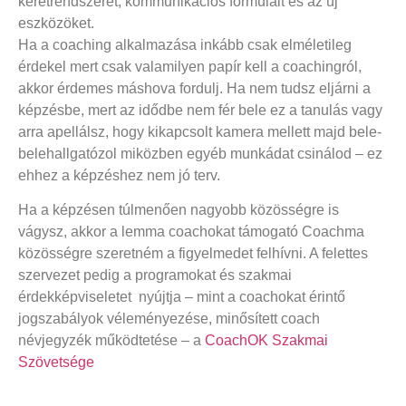
keretrendszerét, kommunikációs formuláit és az új
eszközöket.
Ha a coaching alkalmazása inkább csak elméletileg
érdekel mert csak valamilyen papír kell a coachingról,
akkor érdemes máshova fordulj. Ha nem tudsz eljárni a
képzésbe, mert az idődbe nem fér bele ez a tanulás vagy
arra apellálsz, hogy kikapcsolt kamera mellett majd bele-
belehallgatózol miközben egyéb munkádat csinálod – ez
ehhez a képzéshez nem jó terv.
Ha a képzésen túlmenően nagyobb közösségre is
vágysz, akkor a lemma coachokat támogató Coachma
közösségre szeretném a figyelmedet felhívni. A felettes
szervezet pedig a programokat és szakmai
érdekképviseletet nyújtja – mint a coachokat érintő
jogszabályok véleményezése, minősített coach
névjegyzék működtetése – a
CoachOK Szakmai
Szövetsége