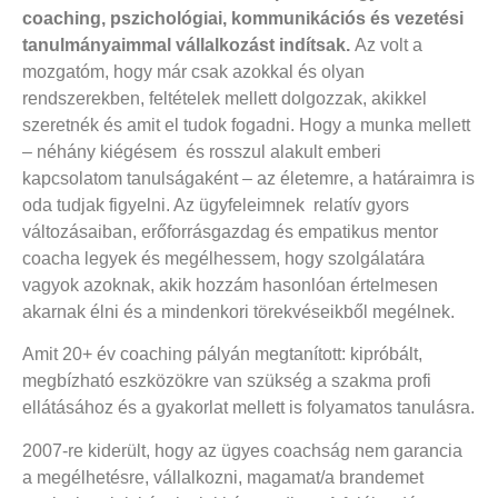
coaching, pszichológiai, kommunikációs és vezetési
tanulmányaimmal vállalkozást indítsak.
Az volt a
mozgatóm, hogy már csak azokkal és olyan
rendszerekben, feltételek mellett dolgozzak, akikkel
szeretnék és amit el tudok fogadni. Hogy a munka mellett
– néhány kiégésem és rosszul alakult emberi
kapcsolatom tanulságaként – az életemre, a határaimra is
oda tudjak figyelni. Az ügyfeleimnek relatív gyors
változásaiban, erőforrásgazdag és empatikus mentor
coacha legyek és megélhessem, hogy szolgálatára
vagyok azoknak, akik hozzám hasonlóan értelmesen
akarnak élni és a mindenkori törekvéseikből megélnek.
Amit 20+ év coaching pályán megtanított: kipróbált,
megbízható eszközökre van szükség a szakma profi
ellátásához és a gyakorlat mellett is folyamatos tanulásra.
2007-re kiderült, hogy az ügyes coachság nem garancia
a megélhetésre, vállalkozni, magamat/a brandemet