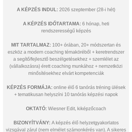
A KÉPZÉS INDUL:
2026 szeptember (28-i hét)
A KÉPZÉS IDŐTARTAMA:
6 hónap, heti
rendszerességű képzés
MIT TARTALMAZ:
100+ órában, 20+ módszertan és
eszköz a modern coaching témaköréből + keretrendszer
a segítő/fejlesztő beszélgetésekhez + szemlélet az
(vállalkozásra) érett coaching munkához + nemzetközi
minősítésekhez elvárt kompetenciák
KÉPZÉS FORMÁJA:
online élő 6 tanórás tréning ülések
+ tematikusan helyszíni 10 tanórás képzési napok
OKTATÓ:
Wiesner Edit, kiképzőcoach
BIZONYÍTVÁNY:
A képzés élő helyzetgyakorlatos
vizsgával zárul (nem elmélet számonkérés van). A sikeres