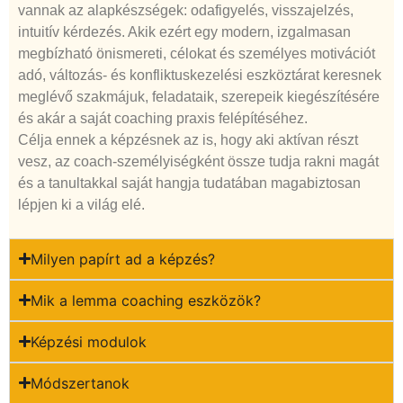
vannak az alapkészségek: odafigyelés, visszajelzés,
intuitív kérdezés. Akik ezért egy modern, izgalmasan
megbízható önismereti, célokat és személyes motivációt
adó, változás- és konfliktuskezelési eszköztárat keresnek
meglévő szakmájuk, feladataik, szerepeik kiegészítésére
és akár a saját coaching praxis felépítéséhez.
Célja ennek a képzésnek az is, hogy aki aktívan részt
vesz, az coach-személyiségként össze tudja rakni magát
és a tanultakkal saját hangja tudatában magabiztosan
lépjen ki a világ elé.
Milyen papírt ad a képzés?
Mik a lemma coaching eszközök?
Képzési modulok
Módszertanok