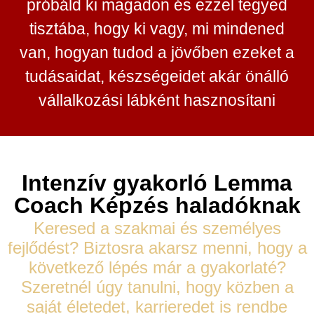
próbáld ki magadon és ezzel tegyed
tisztába, hogy ki vagy, mi mindened
van, hogyan tudod a jövőben ezeket a
tudásaidat, készségeidet akár önálló
vállalkozási lábként hasznosítani
Intenzív gyakorló Lemma
Coach Képzés haladóknak
Keresed a szakmai és személyes
fejlődést? Biztosra akarsz menni, hogy a
következő lépés már a gyakorlaté?
Szeretnél úgy tanulni, hogy közben a
saját életedet, karrieredet is rendbe