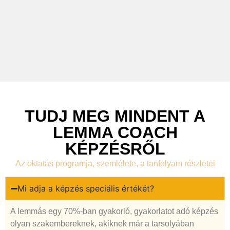
TUDJ MEG MINDENT A
LEMMA COACH
KÉPZÉSRŐL
Az oktatás programja, szemlélete, a tanfolyam részletei
Mi adja a képzés speciális értékét?
A lemmás egy 70%-ban gyakorló, gyakorlatot adó képzés
olyan szakembereknek, akiknek már a tarsolyában